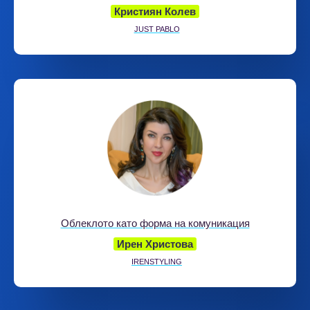
Кристиян Колев
JUST PABLO
Облеклото като форма на комуникация
Ирен Христова
IRENSTYLING