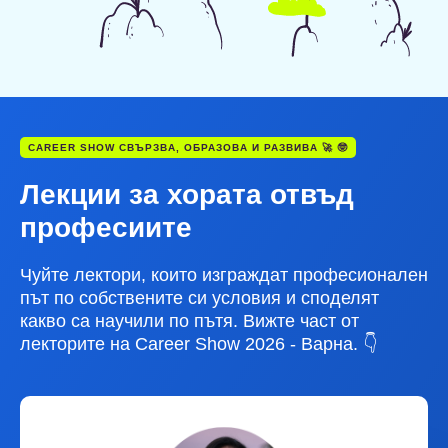
CAREER SHOW СВЪРЗВА, ОБРАЗОВА И РАЗВИВА 🚀 🤓
Лекции за хората отвъд
професиите
Чуйте лектори, които изграждат професионален
път по собствените си условия и споделят
какво са научили по пътя. Вижте част от
лекторите на Career Show 2026 - Варна. 👇