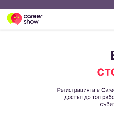
ст
Регистрацията в Care
достъп до топ раб
съби