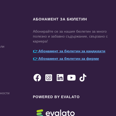
АБОНАМЕНТ ЗА БЮЛЕТИН
Абонирайте се за нашия бюлетин за много
полезно и забавно съдържание, свързано с
кариера!
ели
👉
Абонамент за бюлетин за кандидати
👉
Абонамент за бюлетин за фирми





чности
POWERED BY EVALATO