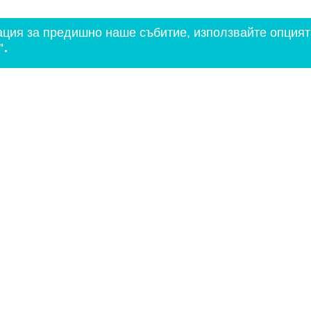
ация за предишно наше събитие, използвайте опцият
".