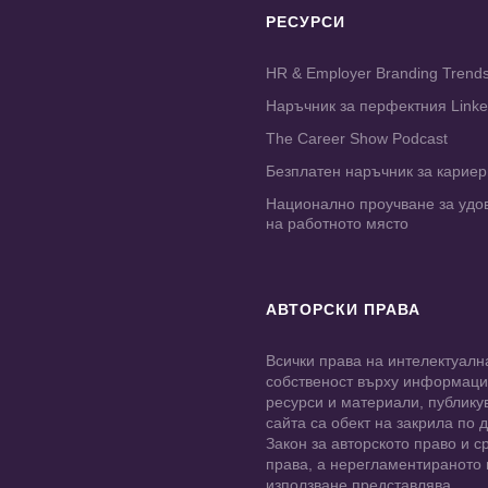
РЕСУРСИ
HR & Employer Branding Trend
Наръчник за перфектния Link
The Career Show Podcast
Безплатен наръчник за карие
Национално проучване за удо
на работното място
АВТОРСКИ ПРАВА
Всички права на интелектуалн
собственост върху информац
ресурси и материали, публику
сайта са обект на закрила по
Закон за авторското право и с
права, а нерегламентираното
използване представлява