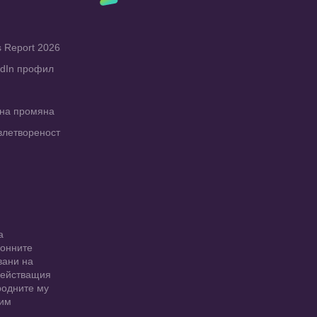
s Report 2026
edIn профил
рна промяна
влетвореност
а
ионните
вани на
 действащия
родните му
 им