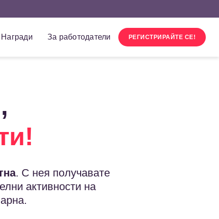
Награди
За работодатели
РЕГИСТРИРАЙТЕ СЕ!
,
ти!
тна
. С нея получавате
елни активности на
арна.