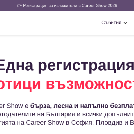
👉 Регистрация за изложители в Career Show 2026
Събития
Една регистрация
отици възможнос
er Show e
бърза, лесна и напълно безпла
отодателите на България и всички допълнит
тията на Career Show в София, Пловдив и В