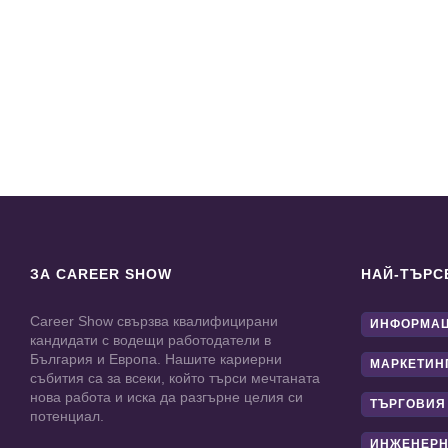
ЗА CAREER SHOW
НАЙ-ТЪРС
Career Show свързва квалифицирани
ИНФОРМАЦ
кандидати с водещи работодатели в
България и Европа. Нашите кариерни
МАРКЕТИН
събития са за всеки, който търси мечтаната
нова работа и иска да разгърне целия си
ТЪРГОВИЯ
потенциал.
ИНЖЕНЕРН